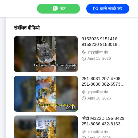
चैट
हमसे संपर्क करें
संबंधित वीडियो
9153026 9151416
9159230 9158018
EX120-5 EX130-5 液压
हाइड्रोलिक पंप
泵 HPV050
April 15, 2026
00:32
251-8031 207-4708
251-8030 382-6573
251-8030 फोटो एम315डी
हाइड्रोलिक पंप
मोबाइल फोन नंबर
April 10, 2026
00:15
फोटो M322D 196-8429
251-8036 432-8163
251-8037 432-8569
हाइड्रोलिक पंप