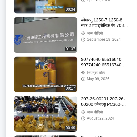
April 10, 2026
00:34
कोमात्सु 1250-7 1250-8
नंबर 2 हाइड्रोलिक पंप 708-
2एल-00522 708-
अन्य वीडियो
2एल-01622
September 19, 2024
01:37
90774640 65516840
90774240 65516740
कोमात्सु PC3000 6
नियंत्रण वॉल्व
PC4000 6 के लिए मुख्य
May 09, 2026
नियंत्रण वाल्व | अल्ट्रा-क्लास
एच
00:17
207-26-00201 207-26-
00200 कोमात्सु PC360-7
रोटरी मोटर मरम्मत किट
अन्य वीडियो
August 22, 2024
00:49