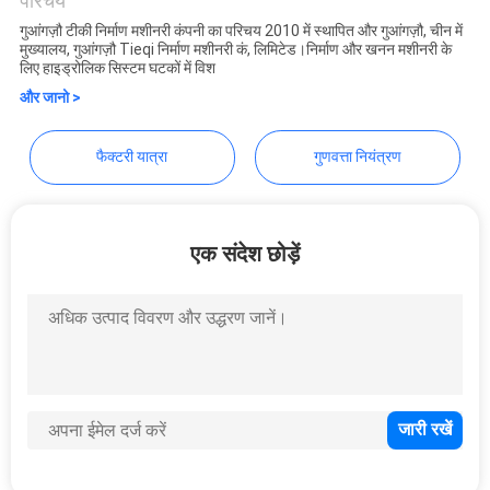
Machinery Co., Ltd.
परिचय
गुआंगज़ौ टीकी निर्माण मशीनरी कंपनी का परिचय 2010 में स्थापित और गुआंगज़ौ, चीन में
सभी
मुख्यालय, गुआंगज़ौ Tieqi निर्माण मशीनरी कं, लिमिटेड।निर्माण और खनन मशीनरी के
लिए हाइड्रोलिक सिस्टम घटकों में विश
मामलों
और जानो >
एक
फैक्टरी यात्रा
गुणवत्ता नियंत्रण
बोली
का
एक संदेश छोड़ें
अनुरोध
साइटमैप
गोपनीयता
नीति