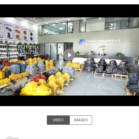
में
फैक्टरी
यात्रा
गुणवत्ता
नियंत्रण
हमसे
संपर्क
करें
VIDEO
IMAGES
Guangzhou Tieqi Construction
समाचार