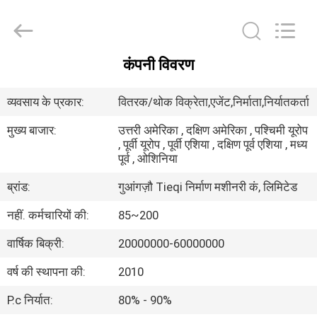
Tieqi
Construction
Machinery
Co.,
Ltd..
All
कंपनी विवरण
Rights
होम
Reserved.
व्यवसाय के प्रकार:
वितरक/थोक विक्रेता,एजेंट,निर्माता,निर्यातकर्ता
उत्पाद
मुख्य बाजार:
उत्तरी अमेरिका , दक्षिण अमेरिका , पश्चिमी यूरोप
, पूर्वी यूरोप , पूर्वी एशिया , दक्षिण पूर्व एशिया , मध्य
पूर्व , ओशिनिया
वीडियो
ब्रांड:
गुआंगज़ौ Tieqi निर्माण मशीनरी कं, लिमिटेड
वीआर
नहीं. कर्मचारियों की:
85~200
दिखाएँ
वार्षिक बिक्री:
20000000-60000000
वर्ष की स्थापना की:
2010
हमारे
P.c निर्यात:
80% - 90%
बारे