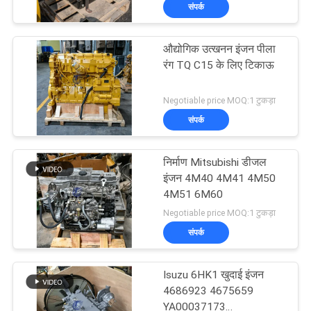
संपर्क
में
औद्योगिक उत्खनन इंजन पीला
फैक्टरी
910
रंग TQ C15 के लिए टिकाऊ
यात्रा
खुदाई अंतिम ड्राइव
Negotiable price MOQ:1 टुकड़ा
संपर्क
गुणवत्ता
नियंत्रण
निर्माण Mitsubishi डीजल
इंजन 4M40 4M41 4M50
हमसे
4M51 6M60
196
Negotiable price MOQ:1 टुकड़ा
संपर्क
संपर्क
करें
खुदाई घुमाओ गियरबॉक्स
Isuzu 6HK1 खुदाई इंजन
समाचार
4686923 4675659
YA00037173