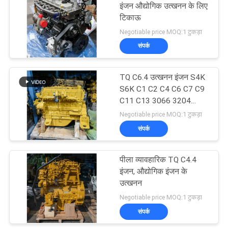
इंजन औद्योगिक उत्खनन के लिए
टिकाऊ
34
Negotiable price MOQ:1 टुकड़ा
संपर्क
कावासाकी हाइड्रोलिक पंप
TQ C6.4 उत्खनन इंजन S4K
S6K C1 C2 C4 C6 C7 C9
C11 C13 3066 3204
3306 3406
Negotiable price MOQ:1 टुकड़ा
संपर्क
110
पीला व्यावहारिक TQ C4.4
खुदाई यात्रा मोटर
इंजन, औद्योगिक इंजन के
उत्खनन
Negotiable price MOQ:1 टुकड़ा
संपर्क