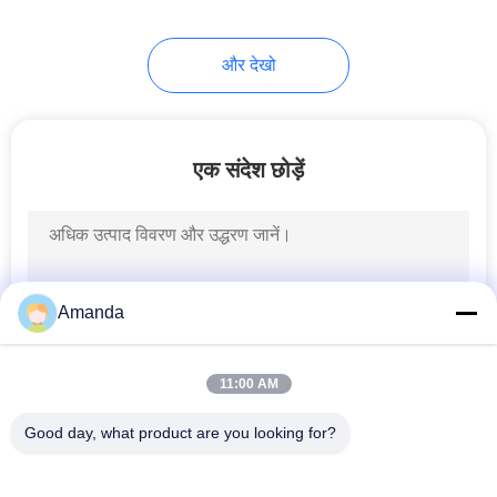
27
और देखो
हाइड्रोलिक मरम्मत किट
एक संदेश छोड़ें
10
हाइड्रोलिक ओवरफ्लो
Amanda
वाल्व
11:00 AM
Good day, what product are you looking for?
लोकप्रिय श्रेणियां
सभी