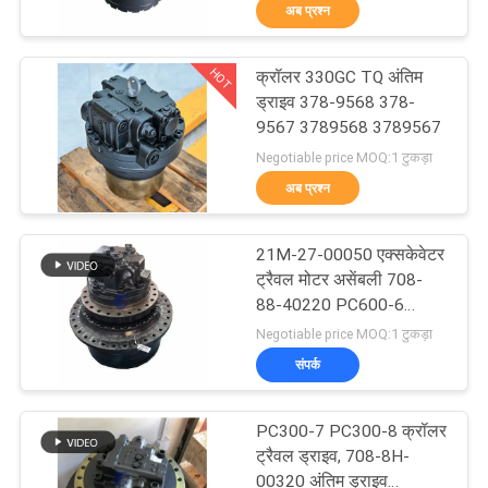
अब प्रश्न
में
HOT
क्रॉलर 330GC TQ अंतिम
फैक्टरी
910
ड्राइव 378-9568 378-
यात्रा
9567 3789568 3789567
खुदाई अंतिम ड्राइव
Negotiable price MOQ:1 टुकड़ा
अब प्रश्न
गुणवत्ता
नियंत्रण
21M-27-00050 एक्सकेवेटर
ट्रैवल मोटर असेंबली 708-
हमसे
88-40220 PC600-6
196
PC650-6 PC600-7 के लिए
Negotiable price MOQ:1 टुकड़ा
संपर्क
संपर्क
करें
खुदाई घुमाओ गियरबॉक्स
PC300-7 PC300-8 क्रॉलर
समाचार
ट्रैवल ड्राइव, 708-8H-
00320 अंतिम ड्राइव