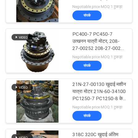
विधानसभा
Negotiable price MOQ:1 टुकड़ा
सभी
संपर्क
मामलों
76
PC400-7 PC450-7
हाइड्रोलिक फैन पंप
एक
उत्खनन यात्री मोटर, 208-
27-00252 208-27-00241
बोली
अंतिम ड्राइव Assy
Negotiable price MOQ:1 टुकड़ा
का
संपर्क
अनुरोध
21N-27-00130 खुदाई मशीन
76
यात्रा मोटर 21N-60-34100
साइटमैप
PC1250-7 PC1250-8 के
हाइड्रोलिक पंप भागों
लिए
Negotiable price MOQ:1 टुकड़ा
गोपनीयता
संपर्क
नीति
318C 320C खुदाई अंतिम