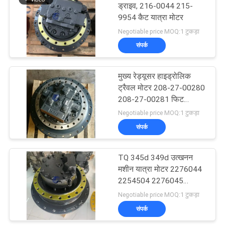
ड्राइव, 216-0044 215-
9954 कैट यात्रा मोटर
34
Negotiable price MOQ:1 टुकड़ा
संपर्क
कावासाकी हाइड्रोलिक पंप
मुख्य रेड्यूसर हाइड्रोलिक
ट्रैवल मोटर 208-27-00280
208-27-00281 फिट
पीसी400-7 पीसी400LC-7
Negotiable price MOQ:1 टुकड़ा
संपर्क
110
TQ 345d 349d उत्खनन
खुदाई यात्रा मोटर
मशीन यात्रा मोटर 2276044
2254504 2276045
2966217
Negotiable price MOQ:1 टुकड़ा
संपर्क