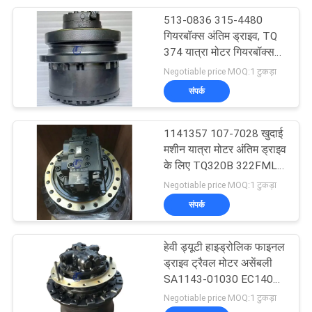
513-0836 315-4480
27
गियरबॉक्स अंतिम ड्राइव, TQ
374 यात्रा मोटर गियरबॉक्स
हाइड्रोलिक मरम्मत किट
513-0833
Negotiable price MOQ:1 टुकड़ा
संपर्क
1141357 107-7028 खुदाई
मशीन यात्रा मोटर अंतिम ड्राइव
के लिए TQ320B 322FML
10
322BL 325L
Negotiable price MOQ:1 टुकड़ा
हाइड्रोलिक ओवरफ्लो
संपर्क
वाल्व
हेवी ड्यूटी हाइड्रोलिक फाइनल
ड्राइव ट्रैवल मोटर असेंबली
SA1143-01030 EC140
EC140B खुदाई स्पेयर पार्ट्स
Negotiable price MOQ:1 टुकड़ा
के लिए प्रतिस्थापन