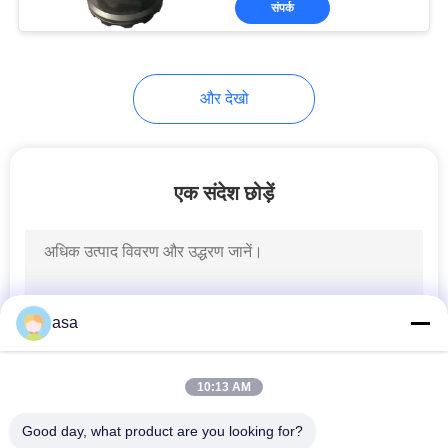
संपर्क
11
हाइड्रोलिक विद्युत
चुम्बकीय वाल्व
और देखो
एक संदेश छोड़ें
28
खुदाई करने वाला पायलट
पंप
asa
10:13 AM
Good day, what product are you looking for?
65