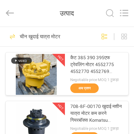
Tieqi
Construction
Machinery
उत्पाद
Co.,
Ltd..
All
Rights
होम
Reserved.
1709
चीन खुदाई यात्रा मोटर
खुदाई हाइड्रोलिक पंप
उत्पाद
HOT
कैट 385 390 395एफ
ट्रेवलिंग मोटर 4552775
वीडियो
4552770 4552769
4552771 फाइनल ड्राइव
Negotiable price MOQ:1 टुकड़ा
रिडक्शन बॉक्स
वीआर
अब प्रश्न
457
दिखाएँ
खुदाई मशीन का मुख्य
HOT
708-8F-00170 खुदाई मशीन
यात्रा मोटर कम करने
हमारे
नियंत्रण वाल्व
गियरबॉक्स Komatsu
PC200-6 के लिए
बारे
Negotiable price MOQ:1 टुकड़ा