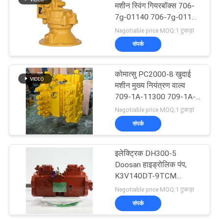
मशीन स्विंग गियरबॉक्स 706-
7g-01140 706-7g-01170
34
706-7g-71141
Negotiable price MOQ:1 टुकड़ा
संपर्क
कावासाकी हाइड्रोलिक पंप
कोमात्सु PC2000-8 खुदाई
मशीन मुख्य नियंत्रण वाल्व
709-1A-11300 709-1A-
11400 709-1A-11100
Negotiable price MOQ:1 टुकड़ा
संपर्क
110
इलेक्ट्रिक DH300-5
खुदाई यात्रा मोटर
Doosan हाइड्रोलिक पंप,
K3V140DT-9TCM
कावासाकी हाइड्रोलिक उत्पादों
Negotiable price MOQ:1 टुकड़ा
संपर्क