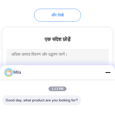
27
और देखो
हाइड्रोलिक मरम्मत किट
एक संदेश छोड़ें
10
हाइड्रोलिक ओवरफ्लो
Mila
वाल्व
1:13 PM
Good day, what product are you looking for?
लोकप्रिय श्रेणियां
सभी