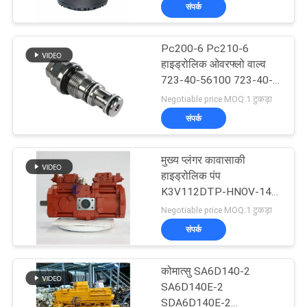
संपर्क
में
Pc200-6 Pc210-6
फैक्टरी
910
हाइड्रोलिक ओवरफ्लो वाल्व
यात्रा
723-40-56100 723-40-
खुदाई अंतिम ड्राइव
56302
Negotiable price MOQ:1 टुकड़ा
संपर्क
गुणवत्ता
नियंत्रण
मुख्य प्लंगर कावासाकी
हाइड्रोलिक पंप
हमसे
K3V112DTP-HNOV-14
196
छोटा मुंह
Negotiable price MOQ:1 टुकड़ा
संपर्क
संपर्क
करें
खुदाई घुमाओ गियरबॉक्स
कोमात्सु SA6D140-2
समाचार
SA6D140E-2
SDA6D140E-2