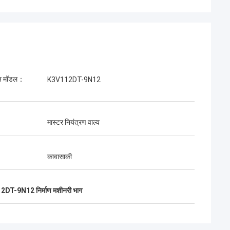
जोस
ीन मॉडल：
K3V112DT-9N12
मुझे यह कंपनी पसंद है. वे पेशेवर और मैत्रीपूर्ण हैं. उत्कृष्ट
्पाणा
सेवा और मैत्रीपूर्ण सलाह, तेजी से वितरण. बहुत अच्छी
कीमत. जब मुझे इसकी आवश्यकता होगी तो मैं फिर से ऑर्ड
मास्टर नियंत्रण वाल्व
करना चाहता हूं.
कावासाकी
DT-9N12 निर्माण मशीनरी भाग