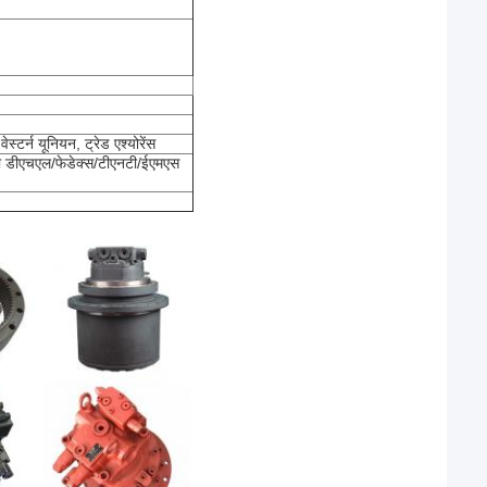
्टर्न यूनियन, ट्रेड एश्योरेंस
या डीएचएल/फेडेक्स/टीएनटी/ईएमएस