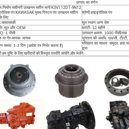
उत्पाद का वर्णन
ल:
निर्माण मशीनरी उत्खनन मशीन भागों K3V112DT-9N12
्रोलिक पंप KAWASAK मुख्य पिस्टन पंप उत्खनन मशीन
श्रेणीः
हाइड्रोलिक पंप
के लिए
डः
कावासाकी
मूल स्थान:अन्य देश
ितिः मूल और OEM
वारंटीः 12 महीने
: 1 पीसी
उत्पादन क्षमता: 1000 पीसी/माह
क या गैर-मानकः मानक
भुगतान की अवधि: एल/सी, टी/टी, वेस
परिवहन का साधन: समुद्र, हवा 
ण समयः 1-3 दिन (आदेश पर निर्भर करता है)
द्वारा
ीः
हम पुष्टि के लिए खरीदारों को विस्तृत तस्वीरें जांचेंगे और भेजेंगे