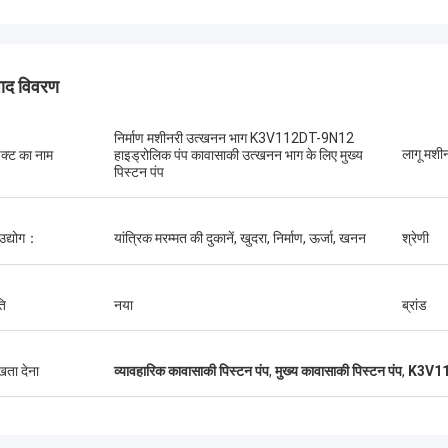
पाद विवरण
निर्माण मशीनरी उत्खनन भाग K3V112DT-9N12
लागू मश
डक्ट का नाम
हाइड्रोलिक पंप कावासाकी उत्खनन भाग के लिए मुख्य
पिस्टन पंप
Санёк Нижегородский
एर्डेनेटुमुर कम
य सेवा, शीघ्र शीघ्र परिचालन।
सुखद खरीदारी
 उद्योग：
यांत्रिक मरम्मत की दुकानें, खुदरा, निर्माण, ऊर्जा, खनन
श्रेणी
ति
नया
ब्रांड
ुखता देना
व्यावहारिक कावासाकी पिस्टन पंप
,
मुख्य कावासाकी पिस्टन पंप
,
K3V112