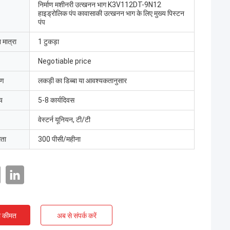
निर्माण मशीनरी उत्खनन भाग K3V112DT-9N12
हाइड्रोलिक पंप कावासाकी उत्खनन भाग के लिए मुख्य पिस्टन
पंप
 मात्रा
1 टुकड़ा
Negotiable price
रण
लकड़ी का डिब्बा या आवश्यकतानुसार
य
5-8 कार्यदिवस
वेस्टर्न यूनियन, टी/टी
मता
300 पीसी/महीना
ी कीमत
अब से संपर्क करें