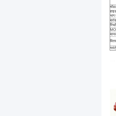
मॉड
हाइड
भाग 
ब्रां
स्थ
MOQ
मान
वितर
गारंट