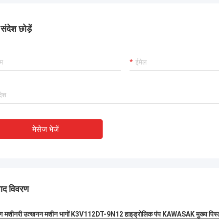
ंदेश छोड़ें
मेसेज भेजें
पाद विवरण
माण मशीनरी उत्खनन मशीन भागों K3V112DT-9N12 हाइड्रोलिक पंप KAWASAK मुख्य पिस्ट