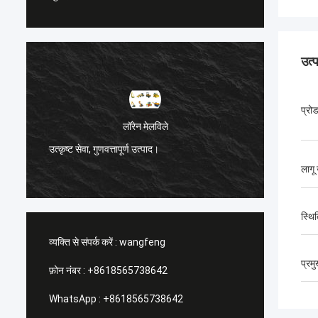
उत्
प्रो
लॉरेन मेलविले
उत्कृष्ट सेवा, गुणवत्तापूर्ण उत्पाद।
प्रबंधकी
र
लागू
स्थि
व्यक्ति से संपर्क करें :
wangfeng
प्रम
फ़ोन नंबर :
+8618565738642
WhatsApp :
+8618565738642