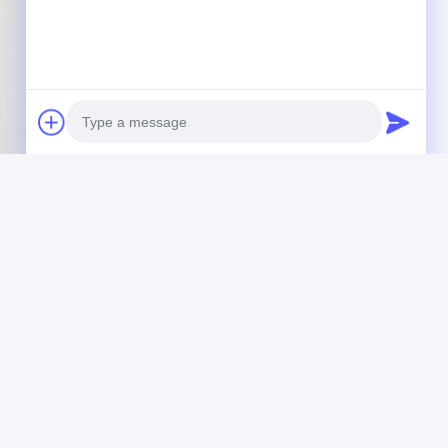
Photo
Video Call
Audio Call