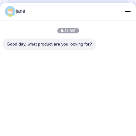
jane
खुदाई करने वाला इंजन
5:45 AM
Good day, what product are you looking for?
लोकप्रिय श्रेणियां
सभी
खुदाई मशीन का मुख्य 
खुदाई हाइड्रोलिक पंप
नियंत्रण वाल्व
खुदाई अंतिम ड्राइव
खुदाई घुमाओ गियरबॉक्स
हाइड्रोलिक फैन पंप
हाइड्रोलिक पंप भागों
कावासाकी हाइड्रोलिक पंप
खुदाई यात्रा मोटर