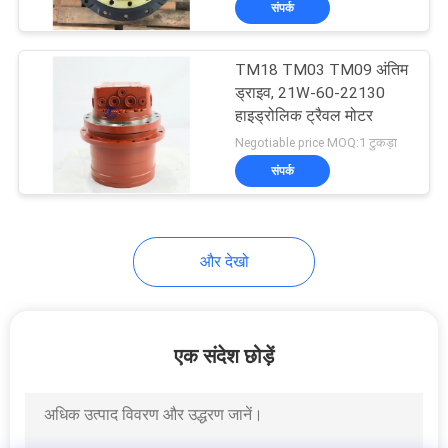
संपर्क
11
हाइड्रोलिक विद्युत
TM18 TM03 TM09 अंतिम
चुम्बकीय वाल्व
ड्राइव, 21W-60-22130
हाइड्रोलिक ट्रैवल मोटर
Negotiable price MOQ:1 टुकड़ा
संपर्क
28
और देखो
खुदाई करने वाला पायलट
पंप
एक संदेश छोड़ें
65