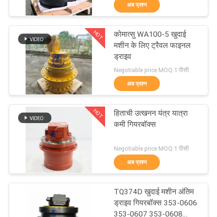
अब प्रश्न
में
HOT
कोमात्सु WA100-5 खुदाई
फैक्टरी
910
मशीन के लिए ट्रैवल फाइनल
यात्रा
ड्राइव
खुदाई अंतिम ड्राइव
Negotiable price MOQ:1 पीसी
अब प्रश्न
गुणवत्ता
नियंत्रण
HOT
हिताची उत्खनन यंत्र यात्रा
कमी गियरबॉक्स
हमसे
196
Negotiable price MOQ:1 पीसी
संपर्क
अब प्रश्न
करें
खुदाई घुमाओ गियरबॉक्स
TQ374D खुदाई मशीन अंतिम
समाचार
ड्राइव गियरबॉक्स 353-0606
353-0607 353-0608