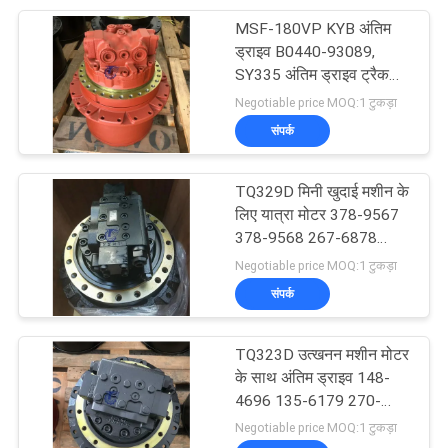
MSF-180VP KYB अंतिम
27
ड्राइव B0440-93089,
SY335 अंतिम ड्राइव ट्रैक
हाइड्रोलिक मरम्मत किट
मोटर
Negotiable price MOQ:1 टुकड़ा
संपर्क
TQ329D मिनी खुदाई मशीन के
लिए यात्रा मोटर 378-9567
378-9568 267-6878
10
334-9988
Negotiable price MOQ:1 टुकड़ा
हाइड्रोलिक ओवरफ्लो
संपर्क
वाल्व
TQ323D उत्खनन मशीन मोटर
के साथ अंतिम ड्राइव 148-
4696 135-6179 270-
8170 353-0609
Negotiable price MOQ:1 टुकड़ा