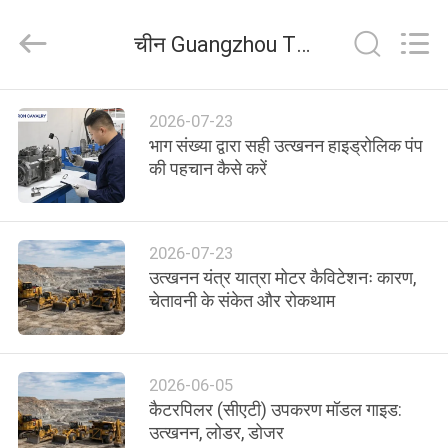
Tieqi
Construction
Machinery
चीन Guangzhou Tieqi Construction Machinery Co., Ltd. कंपनी समाचार
Co.,
Ltd..
All
Rights
होम
Reserved.
2026-07-23
भाग संख्या द्वारा सही उत्खनन हाइड्रोलिक पंप
उत्पाद
की पहचान कैसे करें
वीडियो
2026-07-23
उत्खनन यंत्र यात्रा मोटर कैविटेशनः कारण,
वीआर
चेतावनी के संकेत और रोकथाम
दिखाएँ
2026-06-05
हमारे
कैटरपिलर (सीएटी) उपकरण मॉडल गाइड:
बारे
उत्खनन, लोडर, डोजर