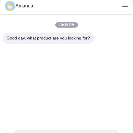
के लिए हाइड्रोलिक घटकों की वैश्विक आपूर्ति
Amanda
का विस्तार किया
10:39 PM
loading...
Good day, what product are you looking for?
लोकप्रिय श्रेणियां
सभी
खुदाई मशीन का मुख्य 
खुदाई हाइड्रोलिक पंप
नियंत्रण वाल्व
खुदाई अंतिम ड्राइव
खुदाई घुमाओ गियरबॉक्स
हाइड्रोलिक फैन पंप
हाइड्रोलिक पंप भागों
कावासाकी हाइड्रोलिक पंप
खुदाई यात्रा मोटर