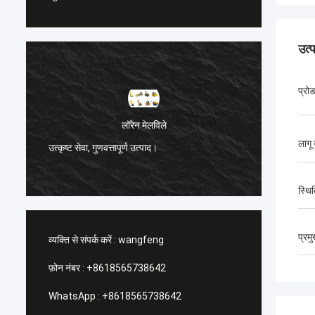
उत्
प्रो
ेन मेलविले
Санёк Нижегородский
लागू
 उत्पाद।
प्रबंधकीय सेवा, शीघ्र शीघ्र परिचालन।
स्थि
प्रम
व्यक्ति से संपर्क करें :
wangfeng
फ़ोन नंबर :
+8618565738642
WhatsApp :
+8618565738642