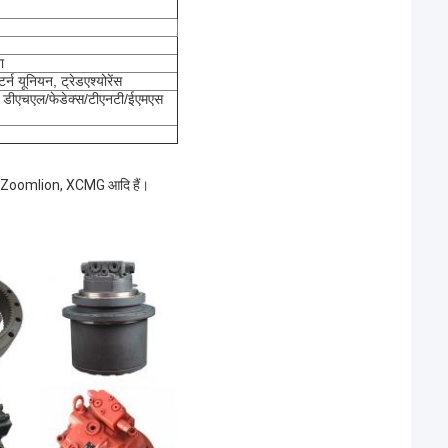
ा
्न यूनियन, ट्रेडएश्योरेंस
या डीएचएल/फेडेक्स/टीएनटी/ईएमएस
 Zoomlion, XCMG आदि हैं।