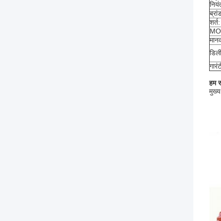
नियं
ब्रां
शर्त
MOQ
मान
डिली
गारंट
हम स
मुख