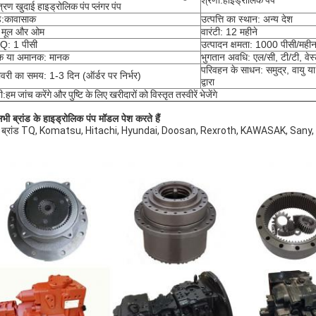
श्रेणी:
हाइड्रोलिक पंप
त्रण खुदाई हाइड्रोलिक पंप प्लंगर पंप
ड:
कावासाक
उत्पत्ति का स्थान: अन्य देश
: मूल और ओम
वारंटी: 12 महीने
: 1 पीसी
उत्पादन क्षमता: 1000 पीसी/महीन
क या अमानक: मानक
भुगतान अवधि: एल/सी, टी/टी, वेस्टर
परिवहन के साधन: समुद्र, वायु 
वरी का समय: 1-3 दिन (ऑर्डर पर निर्भर)
द्वारा
ी:
हम जांच करेंगे और पुष्टि के लिए खरीदारों को विस्तृत तस्वीरें भेजेंगे
भी ब्रांड के हाइड्रोलिक पंप मॉडल पेश करते हैं
्य ब्रांड TQ, Komatsu, Hitachi, Hyundai, Doosan, Rexroth, KAWASAK, Sany,