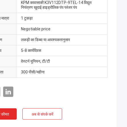
KPM कावासाकी K3V112DTP-9TEL-14 विद्युत
नियंत्रण खुदाई हाइड्रोलिक पंप प्लंजर पंप
 मात्रा
1 टुकड़ा
Negotiable price
रण
लकड़ी का डिब्बा या आवश्यकतानुसार
य
5-8 कार्यदिवस
वेस्टर्न यूनियन, टी/टी
मता
300 पीसी/महीना
ी कीमत
अब से संपर्क करें