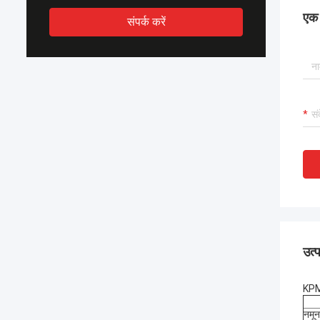
एक स
संपर्क करें
उत्
KPM 
नमून