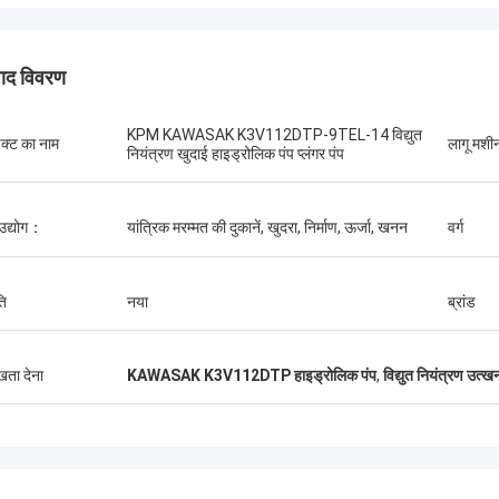
पाद विवरण
KPM KAWASAK K3V112DTP-9TEL-14 विद्युत
डक्ट का नाम
लागू मश
नियंत्रण खुदाई हाइड्रोलिक पंप प्लंगर पंप
मुझ
एर्डेनेटुमुर कम्पाणा
से
 उद्योग：
यांत्रिक मरम्मत की दुकानें, खुदरा, निर्माण, ऊर्जा, खनन
वर्ग
सुखद खरीदारी
की
कर
ति
नया
ब्रांड
ुखता देना
KAWASAK K3V112DTP हाइड्रोलिक पंप
,
विद्युत नियंत्रण उत्ख