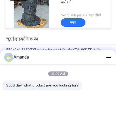
असेंबली
Negotiable price MOQ:1 पीसी
संपर्क
खुदाई हाइड्रोलिक पंप
5504341 5659737 खुदाई मशीन हाइड्रोलिक पंप K7V180DTP के लिए
E336 E336GC 380DK
Amanda
5319886 531-9886 TQ हाइड्रोलिक पंप, 320GC 323GC हाइड्रोलिक पंप
इन एक्सकेवेटर
11:00 AM
HPK055 9227923 हिताची मुख्य पंप फिट ZX120-6 ZAX120-6 120-6
Good day, what product are you looking for?
लोकप्रिय श्रेणियां
सभी
खुदाई मशीन का मुख्य 
खुदाई हाइड्रोलिक पंप
नियंत्रण वाल्व