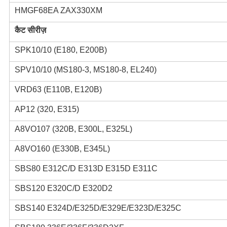
HMGF68EA ZAX330XM
कैट सीरीज़
SPK10/10 (E180, E200B)
SPV10/10 (MS180-3, MS180-8, EL240)
VRD63 (E110B, E120B)
AP12 (320, E315)
A8VO107 (320B, E300L, E325L)
A8VO160 (E330B, E345L)
SBS80 E312C/D E313D E315D E311C
SBS120 E320C/D E320D2
SBS140 E324D/E325D/E329E/E323D/E325C