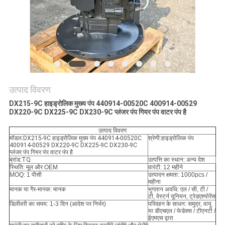
सभी
मामलों
एक
बोली
उत्पाद विवरण
का
DX215-9C हाइड्रोलिक मुख्य पंप 440914-00520C 400914-00529
DX220-9C DX225-9C DX230-9C प्लंजर पंप गियर पंप वाटर पंप है
अनुरोध
उत्पाद विवरण
मॉडल:
DX215-9C हाइड्रोलिक मुख्य पंप 440914-00520C
श्रेणी:
हाइड्रोलिक पंप
400914-00529 DX220-9C DX225-9C DX230-9C
साइटमैप
प्लंजर पंप गियर पंप वाटर पंप है
ब्रांड:
TQ
उत्पत्ति का स्थान: अन्य देश
स्थिति: मूल और OEM
वारंटी: 12 महीने
MOQ: 1 पीसी
उत्पादन क्षमता: 1000pcs /
महीना
गोपनीयता
मानक या गैर-मानक: मानक
भुगतान अवधि: एल / सी, टी /
टी, वेस्टर्न यूनियन, ट्रेडएश्योरेंस
नीति
डिलीवरी का समय: 1-3 दिन (आदेश पर निर्भर)
परिवहन के साधन: समुद्र, वायु
या डीएचएल / फेडेक्स / टीएनटी /
ईएमएस द्वारा