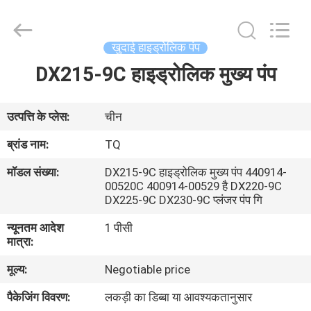
Tieqi
Construction
Machinery
Co.,
Ltd..
खुदाई हाइड्रोलिक पंप
All
Rights
DX215-9C हाइड्रोलिक मुख्य पंप
होम
Reserved.
उत्पाद
उत्पत्ति के प्लेस:
चीन
ब्रांड नाम:
TQ
वीडियो
मॉडल संख्या:
DX215-9C हाइड्रोलिक मुख्य पंप 440914-
00520C 400914-00529 है DX220-9C
DX225-9C DX230-9C प्लंजर पंप गि
वीआर
न्यूनतम आदेश
1 पीसी
दिखाएँ
मात्रा:
मूल्य:
Negotiable price
हमारे
पैकेजिंग विवरण:
लकड़ी का डिब्बा या आवश्यकतानुसार
बारे