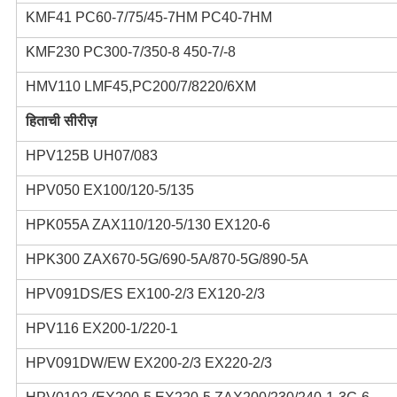
KMF41 PC60-7/75/45-7HM PC40-7HM
KMF230 PC300-7/350-8 450-7/-8
HMV110 LMF45,PC200/7/8220/6XM
हिताची सीरीज़
HPV125B UH07/083
HPV050 EX100/120-5/135
HPK055A ZAX110/120-5/130 EX120-6
HPK300 ZAX670-5G/690-5A/870-5G/890-5A
HPV091DS/ES EX100-2/3 EX120-2/3
HPV116 EX200-1/220-1
HPV091DW/EW EX200-2/3 EX220-2/3