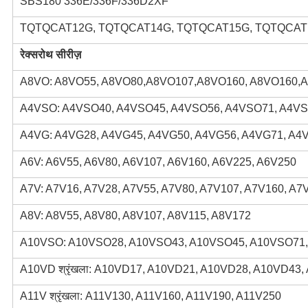
SBS180 336E/336F/336D2XF
TQTQCAT12G, TQTQCAT14G, TQTQCAT15G, TQTQCAT
रेक्सरोथ सीरीज़
A8VO: A8VO55, A8VO80,A8VO107,A8VO160, A8VO160,
A4VSO: A4VSO40, A4VSO45, A4VSO56, A4VSO71, A4VS
A4VG: A4VG28, A4VG45, A4VG50, A4VG56, A4VG71, A4
A6V: A6V55, A6V80, A6V107, A6V160, A6V225, A6V250
A7V: A7V16, A7V28, A7V55, A7V80, A7V107, A7V160, A7
A8V: A8V55, A8V80, A8V107, A8V115, A8V172
A10VSO: A10VSO28, A10VSO43, A10VSO45, A10VSO71
A10VD श्रृंखला: A10VD17, A10VD21, A10VD28, A10VD43
A11V श्रृंखला: A11V130, A11V160, A11V190, A11V250