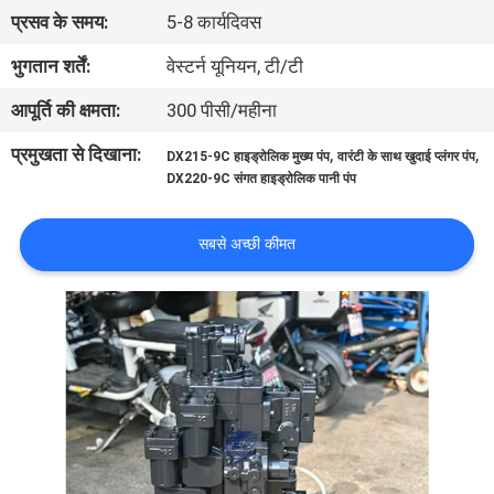
में
प्रसव के समय:
5-8 कार्यदिवस
भुगतान शर्तें:
वेस्टर्न यूनियन, टी/टी
फैक्टरी
आपूर्ति की क्षमता:
300 पीसी/महीना
यात्रा
प्रमुखता से दिखाना:
,
,
DX215-9C हाइड्रोलिक मुख्य पंप
वारंटी के साथ खुदाई प्लंगर पंप
DX220-9C संगत हाइड्रोलिक पानी पंप
गुणवत्ता
नियंत्रण
सबसे अच्छी कीमत
हमसे
संपर्क
करें
समाचार