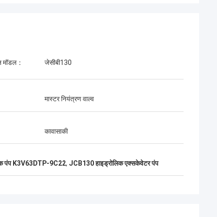
ीन मॉडल：
जेसीबी130
मैत्रीपूर्ण हैं. उत्कृष्ट
े वितरण. बहुत अच्छी
मास्टर नियंत्रण वाल्व
गी तो मैं फिर से ऑर्डर
कावासाकी
ोलिक पंप K3V63DTP-9C22
,
JCB130 हाइड्रोलिक एक्सकेवेटर पंप