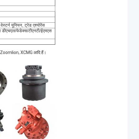
स्टर्न यूनियन, ट्रेड एश्योरेंस
या डीएचएल/फेडेक्स/टीएनटी/ईएमएस
 Zoomlion, XCMG आदि हैं।