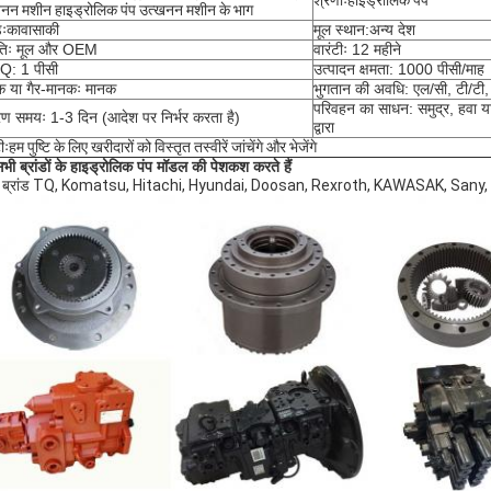
श्रेणीः
हाइड्रोलिक पंप
नन मशीन हाइड्रोलिक पंप उत्खनन मशीन के भाग
डः
कावासाकी
मूल स्थान:अन्य देश
ितिः मूल और OEM
वारंटीः 12 महीने
: 1 पीसी
उत्पादन क्षमता: 1000 पीसी/माह
क या गैर-मानकः मानक
भुगतान की अवधि: एल/सी, टी/टी, वे
परिवहन का साधन: समुद्र, हवा 
ण समयः 1-3 दिन (आदेश पर निर्भर करता है)
द्वारा
ीः
हम पुष्टि के लिए खरीदारों को विस्तृत तस्वीरें जांचेंगे और भेजेंगे
भी ब्रांडों के हाइड्रोलिक पंप मॉडल की पेशकश करते हैं
्य ब्रांड TQ, Komatsu, Hitachi, Hyundai, Doosan, Rexroth, KAWASAK, Sany,