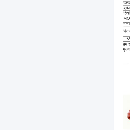
उत्ख
ब्रां
स्थ
MOQ
मान
वितर
गारंट
हम स
मुख