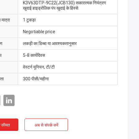
K3V63DTP-9C22(JCB130) सकारात्मक नियंत्रण
खुदाई हाइड्रोलिक पंप खुदाई के हिस्से
 मात्रा
1 टुकड़ा
Negotiable price
रण
लकड़ी का डिब्बा या आवश्यकतानुसार
य
5-8 कार्यदिवस
वेस्टर्न यूनियन, टी/टी
मता
300 पीसी/महीना
ी कीमत
अब से संपर्क करें