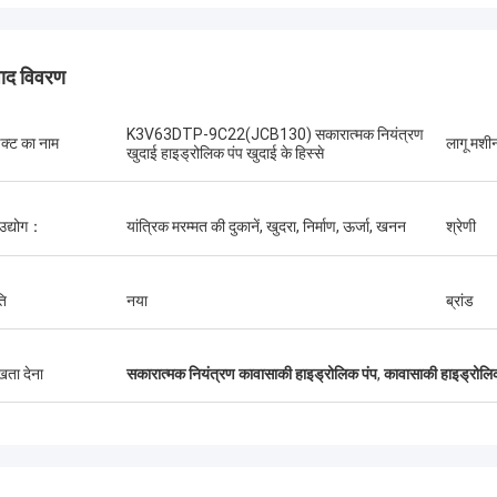
पाद विवरण
K3V63DTP-9C22(JCB130) सकारात्मक नियंत्रण
डक्ट का नाम
लागू मश
खुदाई हाइड्रोलिक पंप खुदाई के हिस्से
जोस
मुझे यह कंपनी पसंद है. वे पेशेवर और 
एर्डेनेटुमुर कम्पाणा
सेवा और मैत्रीपूर्ण सलाह, तेजी स
 उद्योग：
यांत्रिक मरम्मत की दुकानें, खुदरा, निर्माण, ऊर्जा, खनन
श्रेणी
ीदारी
कीमत. जब मुझे इसकी आवश्यकता हो
करना चाहता हूं.
ति
नया
ब्रांड
ुखता देना
सकारात्मक नियंत्रण कावासाकी हाइड्रोलिक पंप
,
कावासाकी हाइड्र