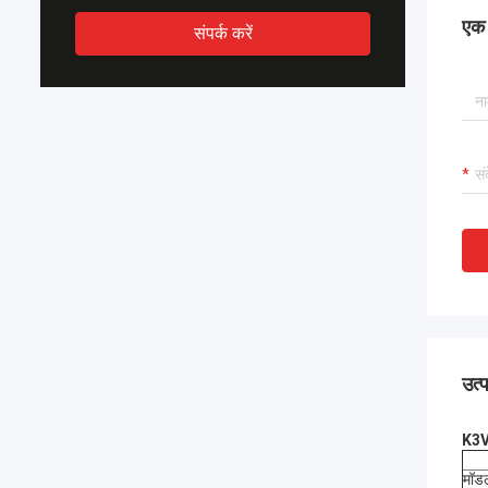
एक स
संपर्क करें
उत्
K3V
मॉड