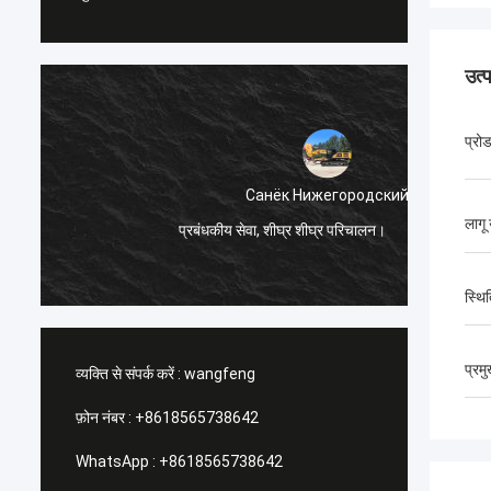
उत्
प्रो
Санёк Нижегородский
लागू
प्रबंधकीय सेवा, शीघ्र शीघ्र परिचालन।
सुखद खर
स्थि
प्रम
व्यक्ति से संपर्क करें :
wangfeng
फ़ोन नंबर :
+8618565738642
WhatsApp :
+8618565738642