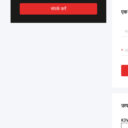
संपर्क करें
एक स
उत्
K3V1