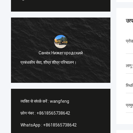
उत्
प्रो
Санёк Нижегородский
प्रबंधकीय सेवा, शीघ्र शीघ्र परिचालन।
सुखद खर
लागू
स्थि
व्यक्ति से संपर्क करें :
wangfeng
प्रम
फ़ोन नंबर :
+8618565738642
WhatsApp :
+8618565738642