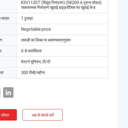
K3V112DT (विद्युत नियंत्रण) (SK200-6 पुराना मॉडल)
सकारात्मक नियंत्रण खुदाई हाइड्रोलिक पंप खुदाई के ह
 मात्रा
1 टुकड़ा
Negotiable price
रण
लकड़ी का डिब्बा या आवश्यकतानुसार
य
5-8 कार्यदिवस
वेस्टर्न यूनियन, टी/टी
मता
300 पीसी/महीना
ी कीमत
अब से संपर्क करें