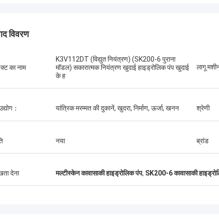
पाद विवरण
K3V112DT (विद्युत नियंत्रण) (SK200-6 पुराना
लागू मश
डक्ट का नाम
मॉडल) सकारात्मक नियंत्रण खुदाई हाइड्रोलिक पंप खुदाई
जोस
के ह
मुझे यह कंपनी पसंद है. वे पेशेवर और 
एर्डेनेटुमुर कम्पाणा
सेवा और मैत्रीपूर्ण सलाह, तेजी स
ीदारी
कीमत. जब मुझे इसकी आवश्यकता हो
 उद्योग：
यांत्रिक मरम्मत की दुकानें, खुदरा, निर्माण, ऊर्जा, खनन
श्रेणी
करना चाहता हूं.
ति
नया
ब्रांड
ुखता देना
मल्टीस्केन कावासाकी हाइड्रोलिक पंप
,
SK200-6 कावासाकी हाइड्रोल