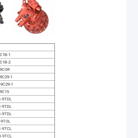
C1B-1
C1B-2
-9COR
9C29-1
9C29-1
-9C15
R-9TDL
R-9TDL
R-9TDL
-9TOL
R-9TCL
R-9TCL