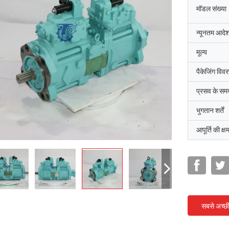
मॉडल संख्या
न्यूनतम आदेश
मूल्य
पैकेजिंग विव
प्रसव के सम
भुगतान शर्तें
आपूर्ति की क्ष
सबसे अच्छ