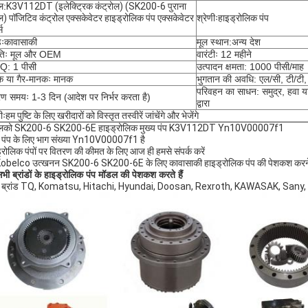
ल:
K3V112DT (इलेक्ट्रिक कंट्रोल) (SK200-6 पुराना
) पॉजिटिव कंट्रोल एक्सकेवेटर हाइड्रोलिक पंप एक्सकेवेटर
श्रेणीः
हाइड्रोलिक पंप
्स
डः
कावासाकी
मूल स्थान:अन्य देश
ितिः मूल और OEM
वारंटीः 12 महीने
: 1 पीसी
उत्पादन क्षमता: 1000 पीसी/माह
क या गैर-मानकः मानक
भुगतान की अवधि: एल/सी, टी/टी, वे
परिवहन का साधन: समुद्र, हवा 
ण समयः 1-3 दिन (आदेश पर निर्भर करता है)
द्वारा
ीः
हम पुष्टि के लिए खरीदारों को विस्तृत तस्वीरें जांचेंगे और भेजेंगे
ेलको SK200-6 SK200-6E हाइड्रोलिक मुख्य पंप K3V112DT Yn10V00007f1
े पंप के लिए भाग संख्या Yn10V00007f1 है
्रोलिक पंपों पर वितरण की कीमत के लिए आज ही हमसे संपर्क करें
obelco उत्खनन SK200-6 SK200-6E के लिए कावासाकी हाइड्रोलिक पंप की पेशकश करने के 
भी ब्रांडों के हाइड्रोलिक पंप मॉडल की पेशकश करते हैं
्य ब्रांड TQ, Komatsu, Hitachi, Hyundai, Doosan, Rexroth, KAWASAK, Sany,