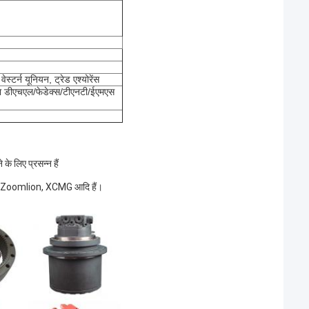
स्टर्न यूनियन, ट्रेड एश्योरेंस
या डीएचएल/फेडेक्स/टीएनटी/ईएमएस
लिए प्रसन्न हैं
 Zoomlion, XCMG आदि हैं।