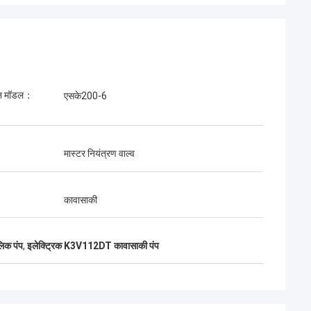
ीन मॉडल：
एसके200-6
मैत्रीपूर्ण हैं. उत्कृष्ट
े वितरण. बहुत अच्छी
गी तो मैं फिर से ऑर्डर
मास्टर नियंत्रण वाल्व
कावासाकी
िक पंप
,
इलेक्ट्रिक K3V112DT कावासाकी पंप