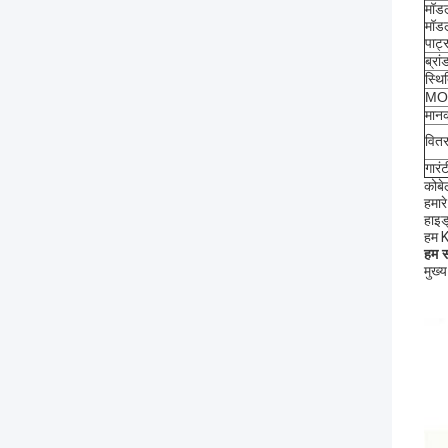
मॉड
मॉडल
पार्ट
ब्रां
स्थ
MOQ
मान
वितर
गारंट
कोब
हमार
हाइड
हम K
हम स
मुख