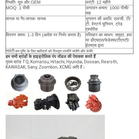
स्थितिः मूल और OEM
वारंटीः 12 महीने
MOQ: 1 पीसी
उत्पादन क्षमता: 1000 पीसी/
माह
मानक या गैर-मानकः मानक
भुगतान की अवधि: एल/सी, टी/
टी, वेस्टर्न यूनियन, ट्रेड
एश्योरेंस
वितरण समयः 1-3 दिन (आदेश पर निर्भर करता है)
परिवहन का साधन: समुद्र, हवा
या डीएचएल/फेडेक्स/टीएनटी/
ईएमएस द्वारा
गारंटीः
हम पुष्टि के लिए खरीदारों को विस्तृत तस्वीरें जांचेंगे और भेजेंगे
हम सभी ब्रांडों के हाइड्रोलिक पंप मॉडल की पेशकश करते हैं
मुख्य ब्रांड TQ, Komatsu, Hitachi, Hyundai, Doosan, Rexroth,
KAWASAK, Sany, Zoomlion, XCMG आदि हैं।