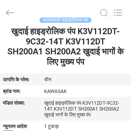
Tieqi
Construction
Machinery
Co.,
Ltd..
कावासाकी हाइड्रोलिक पंप
All
Rights
खुदाई हाइड्रोलिक पंप K3V112DT-
होम
Reserved.
9C32-14T K3V112DT
उत्पाद
SH200A1 SH200A2 खुदाई भागों के
लिए मुख्य पंप
वीडियो
उत्पत्ति के प्लेस:
चीन
वीआर
ब्रांड नाम:
KAWASAK
दिखाएँ
मॉडल संख्या:
खुदाई हाइड्रोलिक पंप K3V112DT-9C32-
14T K3V112DT SH200A1 SH200A2
खुदाई भागों के लिए मुख्य पंप
हमारे
बारे
न्यूनतम आदेश
1 टुकड़ा