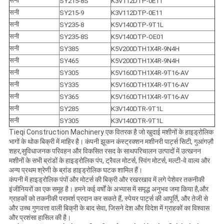
सनी
SY215-8S
K3V112DTP-0E11
सनी
SY215-9
K3V112DTP-0E11
सनी
SY235-8
K5V140DTP-9T1L
सनी
SY235-8S
K5V140DTP-OE01
सनी
SY385
K5V200DTH1X4R-9N4H
सनी
SY465
K5V200DTH1X4R-9N4H
सनी
SY305
K5V160DTH1X4R-9T16-AV
सनी
SY335
K5V160DTH1X4R-9T16-AV
सनी
SY365
K5V160DTH1X4R-9T16-AV
सनी
SY285
K3V140DTR-9T1L
सनी
SY305
K3V140DTR-9T1L
Tieqi Construction Machinery एक वितरक है जो खुदाई मशीनों के हाइड्रोलिक
भागों के थोक बिक्री में माहिर है। कंपनी झूकन कंस्ट्रक्शन मशीनरी पार्ट्स सिटी, गुआंगज़ौ
शहर,सुविधाजनक परिवहन और विकसित रसद के साथपरिचालन उत्पादों में उत्खनन
मशीनों के सभी ब्रांडों के हाइड्रोलिक पंप, ट्रैवल मोटर्स, स्विंग मोटर्स, मल्टी-वे वाल्व और
अन्य प्रथम श्रेणी के ब्रांड हाइड्रोलिक घटक शामिल हैं।
कंपनी में हाइड्रोलिक पंपों और मोटर्स की बिक्री और रखरखाव में लगे पेशेवर तकनीकी
इंजीनियरों का एक समूह है। हमने कई वर्षों के अभ्यास में समृद्ध अनुभव जमा किया है,और
ग्राहकों को तकनीकी परामर्श प्रदान कर सकते हैं, स्पेयर पार्ट्स की आपूर्ति, और तेजी से
और उच्च गुणवत्ता वाली बिक्री के बाद सेवा, जिसने देश और विदेश में ग्राहकों का विश्वास
और प्रशंसा हासिल की है।