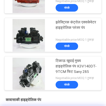
K3v112dt खुदाई मशीन के
Negotiable price MOQ:1 टुकड़ा
लिए
संपर्क
इलेक्ट्रिक कंट्रोल एक्सकेवेटर
हाइड्रोलिक प्लंजर पंप
Negotiable price MOQ:1 टुकड़ा
संपर्क
टिकाऊ खुदाई मुख्य
हाइड्रोलिक पंप K3V140DT-
9TCM फिट Sany 285
Negotiable price MOQ:1 टुकड़ा
संपर्क
कावासाकी हाइड्रोलिक पंप