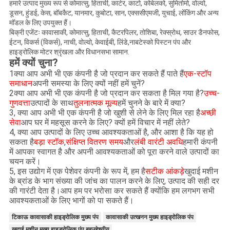
हमारे उत्पाद मुख्य रूप से कोमात्सु, हिताची, कार्टर, काटो, कोबेलको, सुमितोमो, वोल्वो,
डूसन, हुंडई, केस, बॉबकैट, यानमार, कुबोटा, सान, एक्ससीएमजी, युचाई, लोंकिंग और अन्य
मॉडल के लिए उपयुक्त हैं।
बिक्री एजेंटः कावासाकी, कोमात्सु, हिताची, कैटरपिलर, तोशिबा, रेक्स्रोथ, साउर डैनफोस,
ईटन, विकर्स (विकर्स), नाची, वोल्वो, केवाईबी, लिंडे,नाबटेस्को पिस्टन पंप और
हाइड्रोलिक मोटर श्रृंखला और विधानसभा सामान.
हमें क्यों चुना?
1क्या आप अभी भी एक कंपनी है जो प्रदान कर सकते हैं पाते हैं
एक-स्टॉप
समाधान
अपनी समस्या के लिए क्यों नहीं हमें चुनें?
2क्या आप अभी भी एक कंपनी है जो प्रदान कर सकता है मिल गया है?
उच्च-
गुणवत्ता
उत्पादों के साथ
तुलनात्मक मूल्य
हमें चुनने के बारे में क्या?
3, क्या आप अभी भी एक कंपनी है जो खुशी से लेने के लिए मिल रहा है
अच्छी
सेवा
आप घर में महसूस करने के लिए? क्यों हमें विचार में नहीं लेते?
4, क्या आप उत्पादों के लिए उच्च आवश्यकताओं है, और आशा है कि यह हो
सकता है
बड़ा स्टॉक
,
संक्षिप्त वितरण समय
और
लंबी वारंटी अवधि
हमारी कंपनी
में आपका स्वागत है और अपनी आवश्यकताओं को पूरा करने वाले उत्पादों का
चयन करें।
5, इस उद्योग में एक पेशेवर कंपनी के रूप में, हम है
सटीक आंकड़े
खुदाई मशीन
के ब्रांड के भाग संख्या की जांच का पालन करने के लिए, उत्पाद की सही दर
की गारंटी देता है।आप हम पर भरोसा कर सकते हैं क्योंकि हम लगभग सभी
आवश्यकताओं के लिए भागों को पा सकते हैं।
टिकाऊ कावासाकी हाइड्रोलिक मुख्य पंप
कावासाकी उत्खनन मुख्य हाइड्रोलिक पंप
खुदाई मशीन मुख्य हाइड्रोलिक पंप बहुउद्देश्यीय