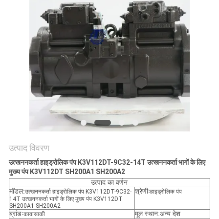
सभी
मामलों
एक
बोली
का
अनुरोध
साइटमैप
उत्पाद विवरण
उत्खननकर्ता हाइड्रोलिक पंप K3V112DT-9C32-14T उत्खननकर्ता भागों के लिए
मुख्य पंप K3V112DT SH200A1 SH200A2
गोपनीयता
उत्पाद का वर्णन
मॉडल:
श्रेणीः
उत्खननकर्ता हाइड्रोलिक पंप K3V112DT-9C32-
हाइड्रोलिक पंप
नीति
14T उत्खननकर्ता भागों के लिए मुख्य पंप K3V112DT
SH200A1 SH200A2
ब्रांडः
मूल स्थान:अन्य देश
कावासाकी