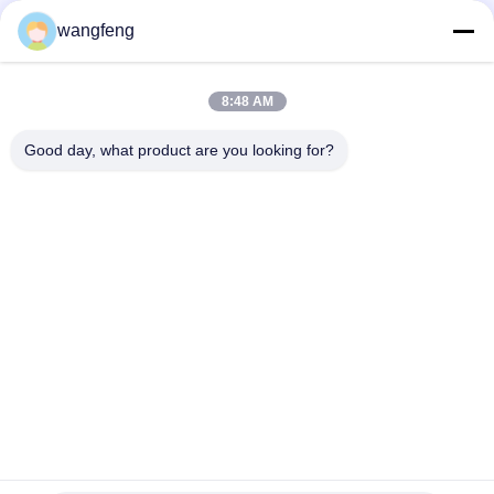
मुख्य प्लंगर कावासाकी हाइड्रोलिक पंप K3V112DTP-HNOV-14 छोटा मुंह
wangfeng
इलेक्ट्रिक DH300-5 Doosan हाइड्रोलिक पंप, K3V140DT-9TCM
कावासाकी हाइड्रोलिक उत्पादों
8:48 AM
व्यावहारिक मुख्य कावासाकी पिस्टन पंप, K3V112DT-9N12 निर्माण मशीनरी भागों
Good day, what product are you looking for?
लोकप्रिय श्रेणियां
सभी
खुदाई मशीन का मुख्य 
खुदाई हाइड्रोलिक पंप
नियंत्रण वाल्व
खुदाई अंतिम ड्राइव
खुदाई घुमाओ गियरबॉक्स
हाइड्रोलिक फैन पंप
हाइड्रोलिक पंप भागों
कावासाकी हाइड्रोलिक पंप
खुदाई यात्रा मोटर