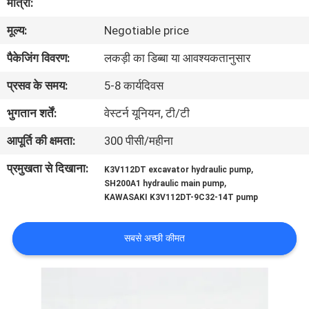
मात्रा:
में
मूल्य:
Negotiable price
फैक्टरी
पैकेजिंग विवरण:
लकड़ी का डिब्बा या आवश्यकतानुसार
यात्रा
प्रसव के समय:
5-8 कार्यदिवस
भुगतान शर्तें:
वेस्टर्न यूनियन, टी/टी
गुणवत्ता
आपूर्ति की क्षमता:
300 पीसी/महीना
नियंत्रण
प्रमुखता से दिखाना:
,
K3V112DT excavator hydraulic pump
,
SH200A1 hydraulic main pump
हमसे
KAWASAKI K3V112DT-9C32-14T pump
संपर्क
सबसे अच्छी कीमत
करें
समाचार