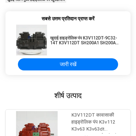
सबसे उत्तम प्रतिदान प्राप्त करें
खुदाई हाइड्रोलिक पंप K3V112DT-9C32-
14T K3V112DT SH200A1 SH200A2
खुदाई भागों के लिए मुख्य पंप
जारी रखें
शीर्ष उत्पाद
K3V112DT कावासाकी
हाइड्रोलिक पंप K3v112
K3v63 K3v63dt