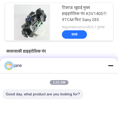
टिकाऊ खुदाई मुख्य
हाइड्रोलिक पंप K3V140DT-
9TCM फिट Sany 285
Negotiable price MOQ:1 टुकड़ा
संपर्क
कावासाकी हाइड्रोलिक पंप
मुख्य प्लंगर कावासाकी हाइड्रोलिक पंप K3V112DTP-HNOV-14 छोटा मुंह
jane
इलेक्ट्रिक DH300-5 Doosan हाइड्रोलिक पंप, K3V140DT-9TCM
कावासाकी हाइड्रोलिक उत्पादों
1:31 AM
व्यावहारिक मुख्य कावासाकी पिस्टन पंप, K3V112DT-9N12 निर्माण मशीनरी भागों
Good day, what product are you looking for?
लोकप्रिय श्रेणियां
सभी