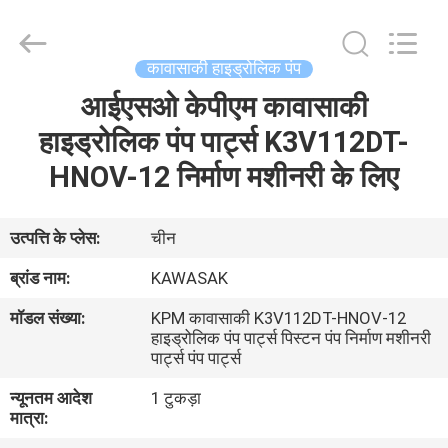
Tieqi
Construction
Machinery
Co.,
Ltd..
कावासाकी हाइड्रोलिक पंप
All
Rights
आईएसओ केपीएम कावासाकी
होम
Reserved.
हाइड्रोलिक पंप पार्ट्स K3V112DT-
उत्पाद
HNOV-12 निर्माण मशीनरी के लिए
वीडियो
उत्पत्ति के प्लेस:
चीन
ब्रांड नाम:
KAWASAK
वीआर
मॉडल संख्या:
KPM कावासाकी K3V112DT-HNOV-12
दिखाएँ
हाइड्रोलिक पंप पार्ट्स पिस्टन पंप निर्माण मशीनरी
पार्ट्स पंप पार्ट्स
हमारे
न्यूनतम आदेश
1 टुकड़ा
मात्रा:
बारे