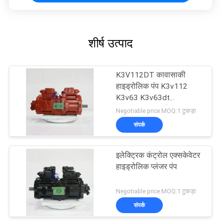
शीर्ष उत्पाद
K3V112DT कावासाकी
हाइड्रोलिक पंप K3v112
K3v63 K3v63dt
K3v112dt खुदाई मशीन के
Negotiable price MOQ:1 टुकड़ा
लिए
संपर्क
इलेक्ट्रिक कंट्रोल एक्सकेवेटर
हाइड्रोलिक प्लंजर पंप
Negotiable price MOQ:1 टुकड़ा
संपर्क