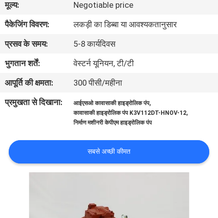
मूल्य:
Negotiable price
में
पैकेजिंग विवरण:
लकड़ी का डिब्बा या आवश्यकतानुसार
फैक्टरी
प्रसव के समय:
5-8 कार्यदिवस
यात्रा
भुगतान शर्तें:
वेस्टर्न यूनियन, टी/टी
आपूर्ति की क्षमता:
300 पीसी/महीना
गुणवत्ता
प्रमुखता से दिखाना:
,
आईएसओ कावासाकी हाइड्रोलिक पंप
नियंत्रण
,
कावासाकी हाइड्रोलिक पंप K3V112DT-HNOV-12
निर्माण मशीनरी केपीएम हाइड्रोलिक पंप
हमसे
सबसे अच्छी कीमत
संपर्क
करें
समाचार