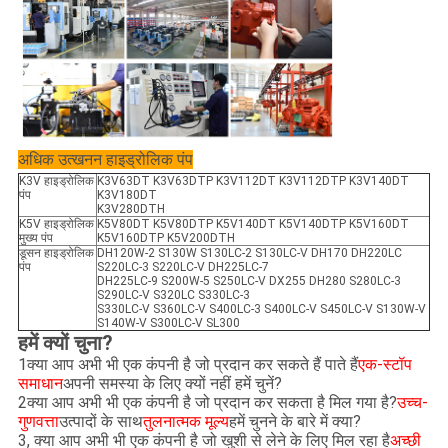
अधिक उत्खनन हाइड्रोलिक पंप
K3V हाइड्रोलिक
K3V63DT K3V63DTP K3V112DT K3V112DTP K3V140DT
पंप
K3V180DT
K3V280DTH
K5V हाइड्रोलिक
K5V80DT K5V80DTP K5V140DT K5V140DTP K5V160DT
मुख्य पंप
K5V160DTP K5V200DTH
डूसन हाइड्रोलिक
DH120W-2 S130W S130LC-2 S130LC-V DH170 DH220LC
पंप
S220LC-3 S220LC-V DH225LC-7
DH225LC-9 S200W-5 S250LC-V DX255 DH280 S280LC-3
S290LC-V S320LC S330LC-3
S330LC-V S360LC-V S400LC-3 S400LC-V S450LC-V S130W-V
S140W-V S300LC-V SL300
हमें क्यों चुना?
1क्या आप अभी भी एक कंपनी है जो प्रदान कर सकते हैं पाते हैं
एक-स्टॉप
समाधान
अपनी समस्या के लिए क्यों नहीं हमें चुनें?
2क्या आप अभी भी एक कंपनी है जो प्रदान कर सकता है मिल गया है?
उच्च-
गुणवत्ता
उत्पादों के साथ
तुलनात्मक मूल्य
हमें चुनने के बारे में क्या?
3, क्या आप अभी भी एक कंपनी है जो खुशी से लेने के लिए मिल रहा है
अच्छी