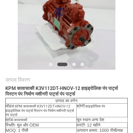
सभी
मामलों
एक
बोली
का
अनुरोध
उत्पाद विवरण
KPM कावासाकी K3V112DT-HNOV-12 हाइड्रोलिक पंप पार्ट्स
साइटमैप
पिस्टन पंप निर्माण मशीनरी पार्ट्स पंप पार्ट्स
उत्पाद का वर्णन
मॉडल:
श्रेणीः
KPM कावासाकी K3V112DT-HNOV-12
हाइड्रोलिक पंप
गोपनीयता
हाइड्रोलिक पंप पार्ट्स पिस्टन पंप निर्माण मशीनरी पार्ट्स
पंप पार्ट्स
नीति
ब्रांडः
मूल स्थान:अन्य देश
कावासाकी
स्थितिः मूल और OEM
वारंटीः 12 महीने
MOQ: 1 पीसी
उत्पादन क्षमता: 1000 पीसी/माह