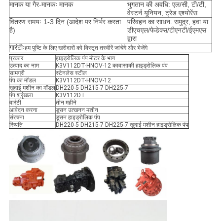
मानक या गैर-मानकः मानक
भुगतान की अवधि: एल/सी, टी/टी,
वेस्टर्न यूनियन, ट्रेड एश्योरेंस
वितरण समयः 1-3 दिन (आदेश पर निर्भर करता
परिवहन का साधन: समुद्र, हवा या
है)
डीएचएल/फेडेक्स/टीएनटी/ईएमएस
द्वारा
गारंटीः
हम पुष्टि के लिए खरीदारों को विस्तृत तस्वीरें जांचेंगे और भेजेंगे
प्रकार
हाइड्रोलिक पंप मोटर के भाग
उत्पाद का नाम
K3V112DT-HNOV-12 कावासाकी हाइड्रोलिक पंप
सामग्री
स्टेनलेस स्टील
पंप का मॉडल
K3V112DT-HNOV-12
खुदाई मशीन का मॉडल
DH220-5 DH215-7 DH225-7
पंप श्रृंखला
K3V112DT
वारंटी
तीन महीने
आवेदन करना
डूसन उत्खनन मशीन
संरचना
डूसन हाइड्रोलिक पंप
स्थिति
DH220-5 DH215-7 DH225-7 खुदाई मशीन हाइड्रोलिक पंप