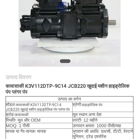
सभी
मामलों
एक
बोली
का
अनुरोध
उत्पाद विवरण
कावासाकी K3V112DTP-9C14 JCB220 खुदाई मशीन हाइड्रोलिक
पंप प्लंगर पंप
साइटमैप
उत्पाद का वर्णन
मॉडल:
श्रेणीः
कावासाकी K3V112DTP-9C14
हाइड्रोलिक पंप
JCB220 खुदाई मशीन हाइड्रोलिक पंप प्लंगर पंप
गोपनीयता
ब्रांडः
मूल स्थान:अन्य देश
कावासाकी
स्थितिः मूल और OEM
वारंटीः 12 महीने
नीति
MOQ: 1 पीसी
उत्पादन क्षमता: 1000 पीसी/माह
मानक या गैर-मानकः मानक
भुगतान की अवधि: एल/सी, टी/टी, वेस्टर्न
यूनियन, ट्रेड एश्योरेंस