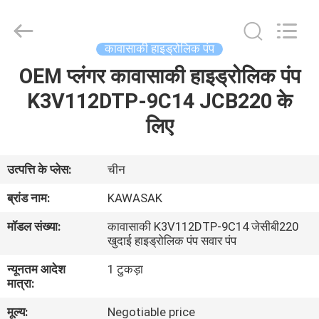
Tieqi
Construction
Machinery
Co.,
Ltd..
कावासाकी हाइड्रोलिक पंप
All
Rights
OEM प्लंगर कावासाकी हाइड्रोलिक पंप
होम
Reserved.
K3V112DTP-9C14 JCB220 के
उत्पाद
लिए
वीडियो
उत्पत्ति के प्लेस:
चीन
ब्रांड नाम:
KAWASAK
वीआर
मॉडल संख्या:
कावासाकी K3V112DTP-9C14 जेसीबी220
दिखाएँ
खुदाई हाइड्रोलिक पंप सवार पंप
न्यूनतम आदेश
1 टुकड़ा
हमारे
मात्रा:
बारे
मूल्य:
Negotiable price