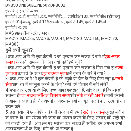
DNB50,DNB50B,DNB50V,DNB60B
एचपीवी हाइड्रोलिक पंप
एचपीवी125बी, एचपीवी125ए, एचपीवीवी55, एचपीवीओ102, एचपीवीओ91डीडब्ल्यू,
एचपीवी91ईडब्ल्यू, एचपीवी116सी/डी/एफ, एचपीवी145, एचपीवी145डी,
एचपीवी145एफ
MAG हाइड्रोलिक ट्रैवल मोटर
MAG18, MAG26, MAG33, MAG44, MAG180, MAG150, MAG170,
MAG85
हमें क्यों चुना?
1क्या आप अभी भी एक कंपनी है जो प्रदान कर सकते हैं पाते हैं
एक-स्टॉप
समाधान
अपनी समस्या के लिए क्यों नहीं हमें चुनें?
2क्या आप अभी भी एक कंपनी है जो प्रदान कर सकता है मिल गया है?
उच्च-
गुणवत्ता
उत्पादों के साथ
तुलनात्मक मूल्य
हमें चुनने के बारे में क्या?
3, क्या आप अभी भी एक कंपनी है जो खुशी से लेने के लिए मिल रहा है
अच्छी
सेवा
आप घर में महसूस करने के लिए? क्यों हमें विचार में नहीं लेते?
4, क्या आप उत्पादों के लिए उच्च आवश्यकताओं है, और आशा है कि यह हो
सकता है
बड़ा स्टॉक
,
संक्षिप्त वितरण समय
और
लंबी वारंटी अवधि
हमारी कंपनी
में आपका स्वागत है और अपनी आवश्यकताओं को पूरा करने वाले उत्पादों का
चयन करें।
5, इस उद्योग में एक पेशेवर कंपनी के रूप में, हम है
सटीक आंकड़े
खुदाई मशीन
के ब्रांड के भाग संख्या की जांच का पालन करने के लिए, उत्पाद की सही दर
की गारंटी देता है।आप हम पर भरोसा कर सकते हैं क्योंकि हम लगभग सभी
आवश्यकताओं के लिए भागों को पा सकते हैं।