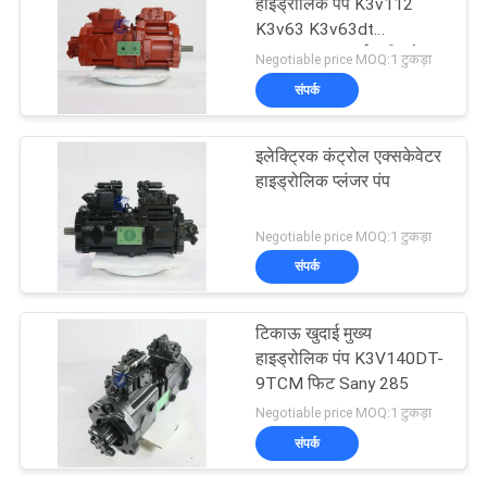
हाइड्रोलिक पंप K3v112
K3v63 K3v63dt
K3v112dt खुदाई मशीन के
Negotiable price MOQ:1 टुकड़ा
लिए
संपर्क
इलेक्ट्रिक कंट्रोल एक्सकेवेटर
हाइड्रोलिक प्लंजर पंप
Negotiable price MOQ:1 टुकड़ा
संपर्क
टिकाऊ खुदाई मुख्य
हाइड्रोलिक पंप K3V140DT-
9TCM फिट Sany 285
Negotiable price MOQ:1 टुकड़ा
संपर्क