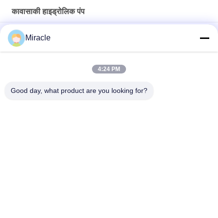
कावासाकी हाइड्रोलिक पंप
मुख्य प्लंगर कावासाकी हाइड्रोलिक पंप K3V112DTP-HNOV-14 छोटा मुंह
Miracle
इलेक्ट्रिक DH300-5 Doosan हाइड्रोलिक पंप, K3V140DT-9TCM
कावासाकी हाइड्रोलिक उत्पादों
4:24 PM
व्यावहारिक मुख्य कावासाकी पिस्टन पंप, K3V112DT-9N12 निर्माण मशीनरी भागों
Good day, what product are you looking for?
लोकप्रिय श्रेणियां
सभी
खुदाई मशीन का मुख्य 
खुदाई हाइड्रोलिक पंप
नियंत्रण वाल्व
खुदाई अंतिम ड्राइव
खुदाई घुमाओ गियरबॉक्स
हाइड्रोलिक फैन पंप
हाइड्रोलिक पंप भागों