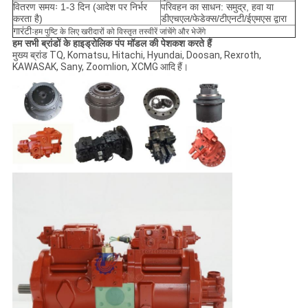
वितरण समयः 1-3 दिन (आदेश पर निर्भर
परिवहन का साधन: समुद्र, हवा या
करता है)
डीएचएल/फेडेक्स/टीएनटी/ईएमएस द्वारा
गारंटीः
हम पुष्टि के लिए खरीदारों को विस्तृत तस्वीरें जांचेंगे और भेजेंगे
हम सभी ब्रांडों के हाइड्रोलिक पंप मॉडल की पेशकश करते हैं
मुख्य ब्रांड TQ, Komatsu, Hitachi, Hyundai, Doosan, Rexroth,
KAWASAK, Sany, Zoomlion, XCMG आदि हैं।