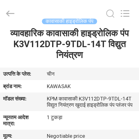
Tieqi
Construction
Machinery
Co.,
Ltd..
कावासाकी हाइड्रोलिक पंप
All
Rights
व्यावहारिक कावासाकी हाइड्रोलिक पंप
होम
Reserved.
K3V112DTP-9TDL-14T विद्युत
उत्पाद
नियंत्रण
वीडियो
उत्पत्ति के प्लेस:
चीन
ब्रांड नाम:
KAWASAK
वीआर
मॉडल संख्या:
KPM कावासाकी K3V112DTP-9TDL-14T
दिखाएँ
विद्युत नियंत्रण खुदाई हाइड्रोलिक पंप प्लंजर पंप
न्यूनतम आदेश
1 टुकड़ा
हमारे
मात्रा:
बारे
मूल्य:
Negotiable price