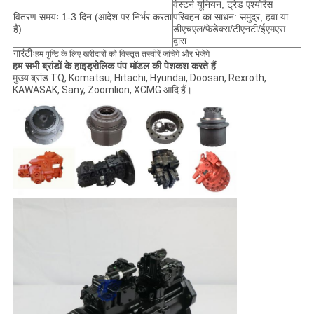
वेस्टर्न यूनियन, ट्रेड एश्योरेंस
वितरण समयः 1-3 दिन (आदेश पर निर्भर करता
परिवहन का साधन: समुद्र, हवा या
है)
डीएचएल/फेडेक्स/टीएनटी/ईएमएस
द्वारा
गारंटीः
हम पुष्टि के लिए खरीदारों को विस्तृत तस्वीरें जांचेंगे और भेजेंगे
हम सभी ब्रांडों के हाइड्रोलिक पंप मॉडल की पेशकश करते हैं
मुख्य ब्रांड TQ, Komatsu, Hitachi, Hyundai, Doosan, Rexroth,
KAWASAK, Sany, Zoomlion, XCMG आदि हैं।