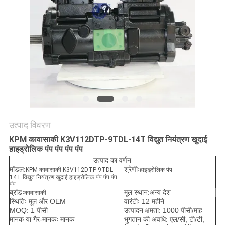
सभी
मामलों
एक
बोली
का
अनुरोध
उत्पाद विवरण
KPM कावासाकी K3V112DTP-9TDL-14T विद्युत नियंत्रण खुदाई
हाइड्रोलिक पंप पंप पंप पंप
साइटमैप
उत्पाद का वर्णन
मॉडल:
श्रेणीः
KPM कावासाकी K3V112DTP-9TDL-
हाइड्रोलिक पंप
14T विद्युत नियंत्रण खुदाई हाइड्रोलिक पंप पंप पंप
गोपनीयता
पंप
ब्रांडः
मूल स्थान:अन्य देश
कावासाकी
नीति
स्थितिः मूल और OEM
वारंटीः 12 महीने
MOQ: 1 पीसी
उत्पादन क्षमता: 1000 पीसी/माह
मानक या गैर-मानकः मानक
भुगतान की अवधि: एल/सी, टी/टी,