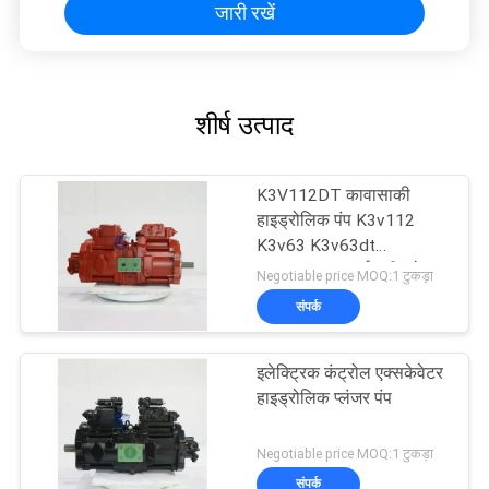
जारी रखें
शीर्ष उत्पाद
K3V112DT कावासाकी
हाइड्रोलिक पंप K3v112
K3v63 K3v63dt
K3v112dt खुदाई मशीन के
Negotiable price MOQ:1 टुकड़ा
लिए
संपर्क
इलेक्ट्रिक कंट्रोल एक्सकेवेटर
हाइड्रोलिक प्लंजर पंप
Negotiable price MOQ:1 टुकड़ा
संपर्क