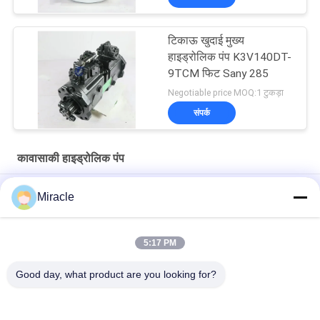
टिकाऊ खुदाई मुख्य
हाइड्रोलिक पंप K3V140DT-
9TCM फिट Sany 285
Negotiable price MOQ:1 टुकड़ा
संपर्क
कावासाकी हाइड्रोलिक पंप
मुख्य प्लंगर कावासाकी हाइड्रोलिक पंप K3V112DTP-HNOV-14 छोटा मुंह
Miracle
इलेक्ट्रिक DH300-5 Doosan हाइड्रोलिक पंप, K3V140DT-9TCM
कावासाकी हाइड्रोलिक उत्पादों
5:17 PM
व्यावहारिक मुख्य कावासाकी पिस्टन पंप, K3V112DT-9N12 निर्माण मशीनरी भागों
Good day, what product are you looking for?
लोकप्रिय श्रेणियां
सभी