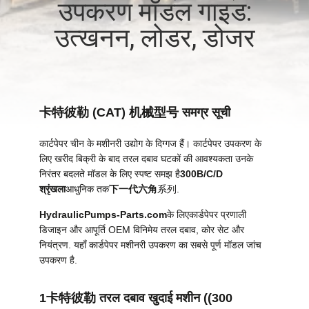
उपकरण मॉडल गाइड:
में
उत्खनन, लोडर, डोजर
फैक्टरी
यात्रा
卡特彼勒 (CAT) 机械型号 समग्र सूची
गुणवत्ता
कार्टपेपर चीन के मशीनरी उद्योग के दिग्गज हैं। कार्टपेपर उपकरण के
नियंत्रण
लिए खरीद बिक्री के बाद तरल दबाव घटकों की आवश्यकता उनके
निरंतर बदलते मॉडल के लिए स्पष्ट समझ है
300B/C/D
श्रृंखला
आधुनिक तक
下一代六角
系列.
हमसे
HydraulicPumps-Parts.com
के लिए
कार्डपेपर प्रणाली
संपर्क
डिजाइन और आपूर्ति OEM विनिमेय तरल दबाव, कोर सेट और
करें
नियंत्रण. यहाँ कार्डपेपर मशीनरी उपकरण का सबसे पूर्ण मॉडल जांच
उपकरण है.
समाचार
1卡特彼勒 तरल दबाव खुदाई मशीन ((300