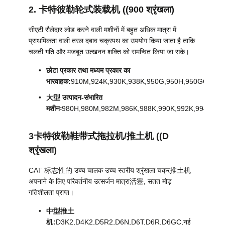
2. 卡特彼勒轮式装载机 ((900 श्रृंखला)
सीएटी रौलेदार लोड करने वाली मशीनों में बहुत अधिक मात्रा में
प्राथमिकता वाली तरल दबाव चक्रपथ का उपयोग किया जाता है ताकि
चलती गति और मजबूत उत्खनन शक्ति को समन्वित किया जा सके।
छोटा प्रकार तथा मध्यम प्रकार का
भारवाहक:
910M,924K,930K,938K,950G,950H,950GC,950
大型 उत्पादन-संभारित
मशीनः
980H,980M,982M,986K,988K,990K,992K,994K
3卡特彼勒鞋带式拖拉机/推土机 ((D
श्रृंखला)
CAT 标志性的 उच्च चालक उच्च स्तरीय श्रृंखला चक्र推土机
अपनाने के लिए परिवर्तनीय उत्सर्जन मात्रा活塞, सतत मोड़
गतिशीलता प्राप्त।
中型推土
机:
D3K2,D4K2,D5R2,D6N,D6T,D6R,D6GC,नई