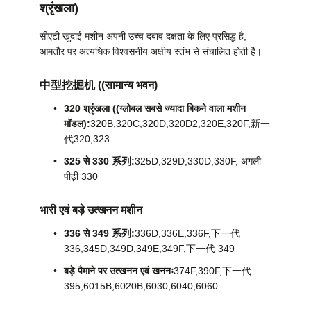
श्रृंखला)
सभी
सीएटी खुदाई मशीन अपनी उच्च दबाव दक्षता के लिए प्रसिद्ध है,
मामलों
आमतौर पर अत्यधिक विश्वसनीय अक्षीय स्तंभ से संचालित होती है।
中型挖掘机 ((सामान्य भवन)
एक
320 श्रृंखला ((ग्लोबल सबसे ज्यादा बिकने वाला मशीन
बोली
मॉडल):
320B,320C,320D,320D2,320E,320F,新一
代320,323
का
325 से 330 系列:
325D,329D,330D,330F, अगली
अनुरोध
पीढ़ी 330
SITEMAP
भारी एवं बड़े उत्खनन मशीन
336 से 349 系列:
336D,336E,336F,下一代
336,345D,349D,349E,349F,下一代 349
गोपनीयता
बड़े पैमाने पर उत्खनन एवं खननः
374F,390F,下一代
नीति
395,6015B,6020B,6030,6040,6060